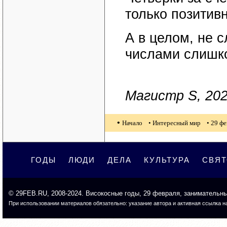
только позитив
А в целом, не 
числами слишко
Магистр S, 202
•
Начало
• Интересный мир
• 29 ф
ГОДЫ
ЛЮДИ
ДЕЛА
КУЛЬТУРА
СВЯ
©
29FEB.RU
, 2008-2024. Високосные годы, 29 февраля, занимательн
При использовании материалов обязательно: указание автора и активная ссылка на