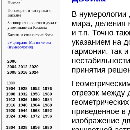
Никола.
Поговорки и частушки о
В нумерологии 
Касьяне
мира, деления н
Заговор от нечистого духа c
упоминанием Касьяна
и т.п. Точно та
Касьян и славянские боги
указанием на д
29 февраля. Магия чисел
(нумерология)
гармонии, так 
нестабильности
2000
2004
2012
2020
принятия реше
2008
2016
2024
Геометрически
1900
1904
1928
1952
1976
отрезок между 
1908
1932
1956
1980
1912
1936
1960
1984
геометрических
1916
1940
1964
1988
приведенное в 
1920
1944
1968
1992
1924
1948
1972
1996
изображение дву
1804
1828
1856
1880