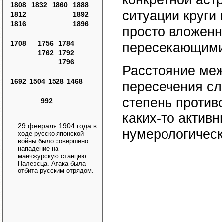
конкретной аст
1808
1832
1860
1888
ситуации круги
1812
1892
1816
1896
просто вложенн
1708
1756
1784
пересекающими
1762
1792
1796
Расстояние меж
1692
1504
1528
1468
пересечения с
степень против
992
каких-то актив
29 февраля 1904 года
в
нумерологическ
ходе русско-японской
войны было совершено
нападение на
манчжурскую станцию
Палеэсца. Атака была
отбита русским отрядом.