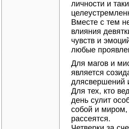
личности и таки
целеустремленн
Вместе с тем н
влияния девятк
чувств и эмоци
любые проявлен
Для магов и ми
является созид
длясвершений 
Для тех, кто в
день сулит осо
собой и миром,
рассеятся.
Четверки за сч