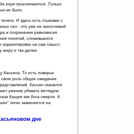
да горя приключается. Только
ья не было.
телеге. И здесь есть стыковки с
лых сил - это уже не заносчивый
ира и сохранении равновесия
ения понятий, сложившихся
е корректировки на сам смысл,
 миру и так далее.
у Касьяна. То есть поверье
ло свою роль общее ожидание
редставлений. Касьян оказался
вают умение убивать взглядом.
раза Кащея как бога смерти. А
ьян" легко заменяется на
Касьяновом дне