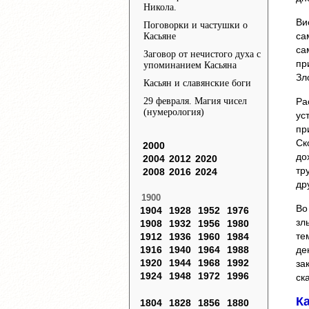
Никола.
Ви
Поговорки и частушки о
са
Касьяне
са
Заговор от нечистого духа c
пр
упоминанием Касьяна
Зл
Касьян и славянские боги
29 февраля. Магия чисел
Ра
(нумерология)
ус
пр
Ск
2000
до
2004
2012
2020
тр
2008
2016
2024
др
1900
Во
1904
1928
1952
1976
зл
1908
1932
1956
1980
те
1912
1936
1960
1984
1916
1940
1964
1988
де
1920
1944
1968
1992
за
1924
1948
1972
1996
ск
К
1804
1828
1856
1880