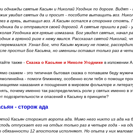
и однажды святые Касьян и Николай Угодник по дороге. Видят -
жик увидал святых да и просит - пособите вытащить воз. Никол
лез в грязь, вытащил воз. А Касьян остался в сторонке стоять.
одника да и отправился своей дорогой. А святые пришли в рай - у
колая Угодника вся грязью измазана. Бог увидел святых, начал 
одник в грязной ризе к нему явился. Рассказал святой Николай,
 перемазался. Узнал Бог, что Касьян мужику не помог, рассердил
сле простил Бог Касьяна, но именины оставил только раз в четы
тайте также -
Сказка о Касьяне и Николе Угоднике
в изложении А
ямо скажем - это типичная бытовая сказка о попавшем беду мужичк
ямолинейна - помоги ближнему, особенно если тебя о помощи прос
риациями наказания и поощрения в мировом фольклоре и литерату
нять, почему именно так распределились роли у святых именно в эт
ет подозрительности и опасений к Касьяну в принципе?
асьян - сторож ада
ятой Касьян сторожит ворота ада. Мимо него никто из ада на б
сподь отпускает его на отдых только раз в четыре года - на од
о обязанности 12 апостолов исполняют. Но опыта у них маловат