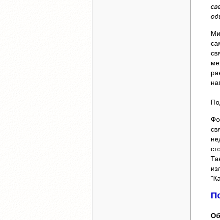
св
од
Ми
са
св
ме
ра
на
По
Фо
св
не
ст
Та
из
"К
П
Об