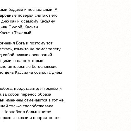
ыми бедами и несчастьями. А
народные поверья считают его
 дню как и к самому Касьяну
ьян Скупой, Касьян
 Касьян Тяжелый.
огневил Бога и поэтому тот
ескать, кому-то не помог телегу
д собой никаких оснований.
ющимися на некоторые
льно интересные богословские
что день Кассиана совпал с днем
нобога, представителя темных и
а за собой перенос образа
чьи именины отмечаются в тот же
Кащей только способствовала
 - Чернобог в большинстве
я разные козни и неприятности.