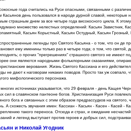
сокосные года считались на Руси опасными, связанными с различн
м Касьянов день пользовался в народе дурной славой, некоторые 
мым страшным днем за все четыре года високосного цикла. К этому
идумано множество нелестных определений: Касьян Завистник, Кас
опамятный, Касьян Корыстный, Касьян Остудный, Касьян Грозный,
спространенные легенды про Святого Касьяна - о том, что он де пр
тановил ему именины только раз в четыре года; о том, что святой, д
иподнять; о прочих "прегрешениях" страшного святого не имеют по
орее они являются народными фольклорными сказаниями, опира
христианские верования. Жизнь Святого Кассиана и его действите
уды не дают к наговорам никаких поводов. Просто так уж совпало, 
угого мифологического персонажа.
 многих источниках указывается, что 29 февраля - день Кащея Чер
ых сил в славянском пантеоне богов. Христианизация Руси повлекл
много бога и связанных с этим образом предрассудков на святого, 
нь. А схожесть звучания имен: Кассиан - Касьян - Касен - Касей - 
креплению такого переноса. Отсюда и страх, и ожидание несчастий
азаний и легенд выступает против героев и добрых сил, подстраива
асьян и Николай Угодник