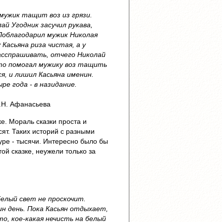
 мужик тащит воз из грязи.
ай Угодник засучил рукава,
 Поблагодарил мужик Николая
 Касьяна риза чистая, а у
расспрашивать, отчего Николай
 что помогал мужику воз тащить
ся, и лишил Касьяна именин.
ре года - в назидание.
.Н. Афанасьева
е. Мораль сказки проста и
ят. Таких историй с разными
ре - тысячи. Интересно было бы
ой сказке, неужели только за
елый свет не проскочит.
ин день. Пока Касьян отдыхает,
о, кое-какая нечисть на белый