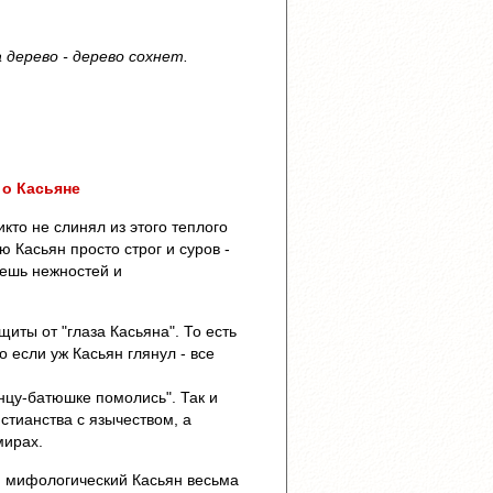
 дерево - дерево сохнет.
 о Касьяне
кто не слинял из этого теплого
 Касьян просто строг и суров -
дешь нежностей и
иты от "глаза Касьяна". То есть
о если уж Касьян глянул - все
нцу-батюшке помолись". Так и
стианства с язычеством, а
мирах.
и мифологический Касьян весьма