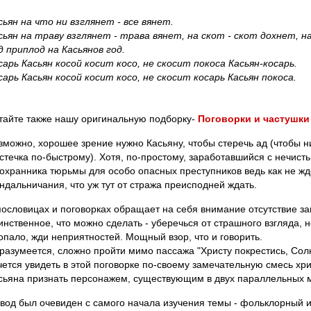
сьян на что ни взглянет - все вянет.
сьян на траву взглянет - трава вянет, на скот - скот дохнет, на
д приплод на Касьянов год.
сарь Касьян косой косит косо, не скосит покоса Касьян-косарь.
сарь Касьян косой косит косо, не скосит косарь Касьян покоса.
тайте также нашу оригинальную подборку-
Поговорки и частушки
зможно, хорошее зрение нужно Касьяну, чтобы стеречь ад (чтобы ни
стечка по-быстрому). Хотя, по-простому, заработавшийся с нечистью
 охранника тюрьмы для особо опасных преступников ведь как не ж
ндальничания, что уж тут от стража преисподней ждать.
пословицах и поговорках обращает на себя внимание отсутствие защ
инственное, что можно сделать - уберечься от страшного взгляда, н
опало, жди неприятностей. Мощный взор, что и говорить.
 разумеется, сложно пройти мимо пассажа "Христу покрестись, Сол
чется увидеть в этой поговорке по-своему замечательную смесь хри
сьяна признать персонажем, существующим в двух параллельных 
вод был очевиден с самого начала изучения темы - фольклорный 