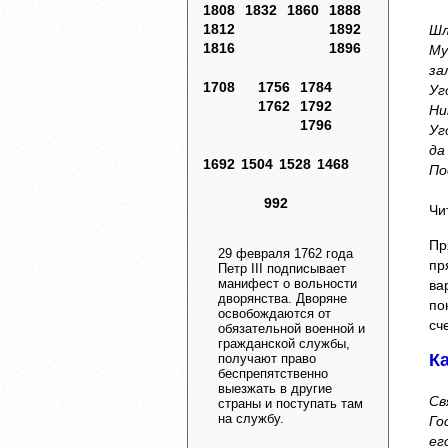
1808
1832
1860
1888
1812
1892
Шл
1816
1896
Му
за
1708
1756
1784
Уг
1762
1792
Ни
1796
Уг
да
1692
1504
1528
1468
По
992
Чи
Пр
29 февраля 1762 года
пр
Петр III подписывает
манифест о вольности
ва
дворянства. Дворяне
по
освобождаются от
сч
обязательной военной и
гражданской службы,
К
получают право
беспрепятственно
выезжать в другие
Св
страны и поступать там
на службу.
Го
ег