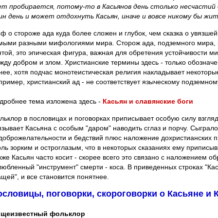
ет пробирается, потому-то в Касьянов день столько несчастий 
ин день и может отдохнуть Касьян, иначе и вовсе никому бы жит
ф о стороже ада куда более сложен и глубок, чем сказка о увязшей 
мыми разными мифологиями мира. Сторож ада, подземного мира, з
ятой, это эпическая фигура, важная для обретения устойчивости м
жду добром и злом. Христианские термины здесь - только обознач
нее, хотя подчас монотеистическая религия накладывает некоторы
пример, христианский ад - не соответствует языческому подземному
дробнее тема изложена здесь -
Касьян и славянские боги
льклор в пословицах и поговорках приписывает особую силу взгляд
язывает Касьяна с особым "даром" наводить сглаз и порчу. Cыгра
доброжелательности и бедствий плюс наложение дохристианских п
оль зорким и остроглазым, что в некоторых сказаниях ему приписы
кже Касьян часто косит - скорее всего это связано с наложением об
любленный "инструмент" смерти - коса. В приведенных строках "Кас
ащей", и все становится понятнее.
ословицы, поговорки, скороговорки о Касьяне и 
щеизвестный фольклор