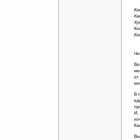
Ка
Ка
Ху
Ко
Ко
Чи
Во
ме
от
ми
В 
ед
пр
И,
хо
Ка
Вы