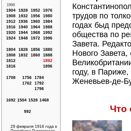
Константинопол
1900
1904
1928
1952
1976
трудов по толк
1908
1932
1956
1980
1912
1936
1960
1984
годах быд пред
1916
1940
1964
1988
1920
1944
1968
1992
общества по ре
1924
1948
1972
1996
Завета. Редакт
1804
1828
1856
1880
Нового Завета,
1808
1832
1860
1888
1812
1892
Великобритании
1816
1896
году, в Париже
1708
1756
1784
Женевьев-де-Б
1762
1792
1796
1692
1504
1528
1468
Что 
992
29 февраля 1916 года
в
Петербурге Путиловская